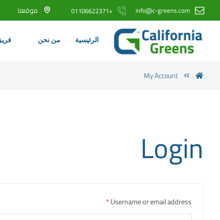
info@c-greens.com
موقعنا
+01106622371
الرئيسية
من نحن
فريق
My Account
Login
*
Username or email address